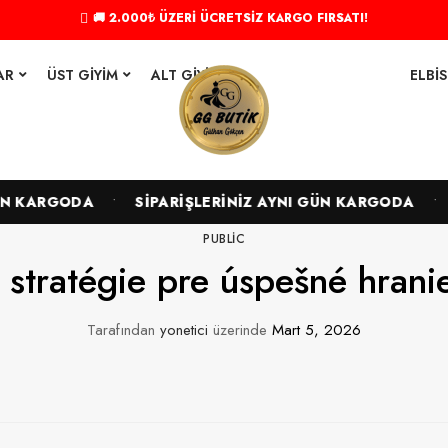
🚚 2.000₺ ÜZERİ ÜCRETSİZ KARGO FIRSATI!
AR
ÜST GIYIM
ALT GIYIM
ELBIS
•
•
 KARGODA
SİPARİŞLERİNİZ AYNI GÜN KARGODA
S
PUBLIC
 stratégie pre úspešné hrani
Tarafından
yonetici
üzerinde
Mart 5, 2026