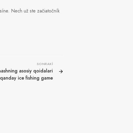
asíne. Nech už ste začiatočník
SONRAKI
nashning asosiy qoidalari
qanday ice fishing game