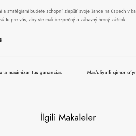
mi a stratégiami budete schopní zlepšiť svoje šance na úspech v k
sú tu pre vás, aby ste mali bezpečný a zábavný herný zážitok.
para maximizar tus ganancias
Mas'uliyatli qimor o'y
İlgili Makaleler