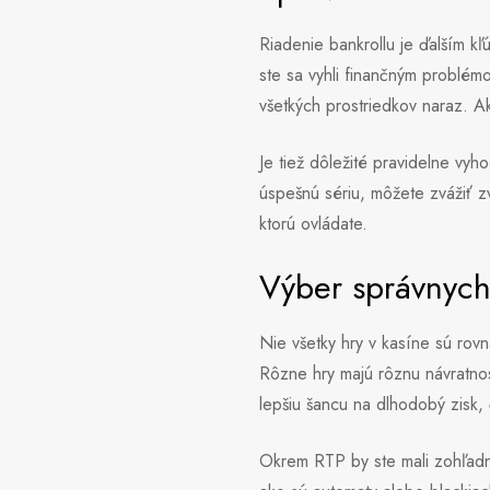
Riadenie bankrollu je ďalším k
ste sa vyhli finančným problémo
všetkých prostriedkov naraz. Ak
Je tiež dôležité pravidelne vy
úspešnú sériu, môžete zvážiť zv
ktorú ovládate.
Výber správnych
Nie všetky hry v kasíne sú rovn
Rôzne hry majú rôznu návratnos
lepšiu šancu na dlhodobý zisk,
Okrem RTP by ste mali zohľadni