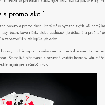
, a neskôr sa presunúť na zložitejšie tituly, ako sú pokrové hry, ke
v a promo akcií
zne bonusy a promo akcie, ktoré môžu výrazne zvýšiť váš herný ka
nusy, bezrizikové stávky alebo cashback. Je dôležité si prečítať 
 a zabezpečili si tak lepšie výsledky.
 bonusy prichádzajú s požiadavkami na prestávkovanie. To znamená
brať. Starostlivé plánovanie a rozumné využitie bonusov vám môže
ležité najmä pre začiatočníkov.