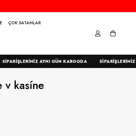
E
ÇOK SATANLAR
•
İPARİŞLERİNİZ AYNI GÜN KARGODA
SİPARİŞLERİNİZ 
e v kasíne