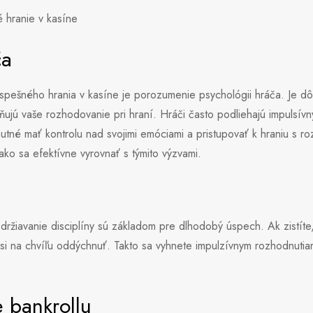
é hranie v kasíne
ča
pešného hrania v kasíne je porozumenie psychológii hráča. Je dôle
ňujú vaše rozhodovanie pri hraní. Hráči často podliehajú impulsí
hnutné mať kontrolu nad svojimi emóciami a pristupovať k hraniu s 
ako sa efektívne vyrovnať s týmito výzvami.
držiavanie disciplíny sú základom pre dlhodobý úspech. Ak zistíte,
 si na chvíľu oddýchnuť. Takto sa vyhnete impulzívnym rozhodnutiam
 bankrollu