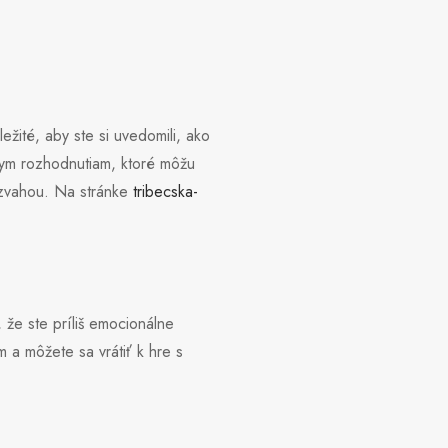
žité, aby ste si uvedomili, ako
vnym rozhodnutiam, ktoré môžu
rozvahou. Na stránke
tribecska-
 že ste príliš emocionálne
 a môžete sa vrátiť k hre s