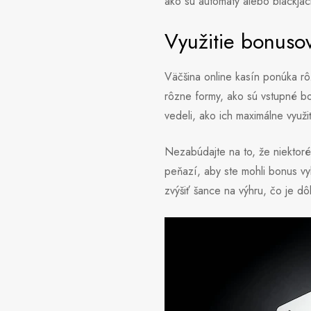
ako sú automaty alebo blackjack
Využitie bonuso
Väčšina online kasín ponúka rô
rôzne formy, ako sú vstupné bo
vedeli, ako ich maximálne využiť
Nezabúdajte na to, že niektoré
peňazí, aby ste mohli bonus vy
zvýšiť šance na výhru, čo je dô