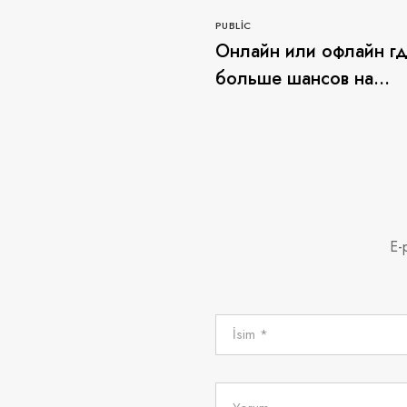
PUBLIC
Онлайн или офлайн г
больше шансов на
выигрыш в азартных иг
онайн казино
E-