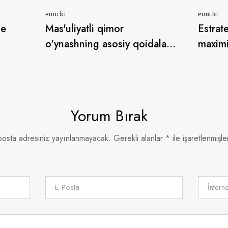
PUBLIC
PUBLIC
де
Mas'uliyatli qimor
Estrat
o'ynashning asosiy qoidalari
maximi
рах с
qanday ice fishing game
el jue
Yorum Bırak
posta adresiniz yayınlanmayacak.
Gerekli alanlar
*
ile işaretlenmişle