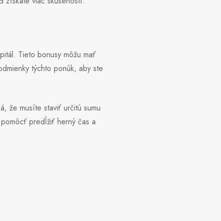
ď získate viac skúseností.
pitál. Tieto bonusy môžu mať
podmienky týchto ponúk, aby ste
, že musíte staviť určitú sumu
 pomôcť predĺžiť herný čas a