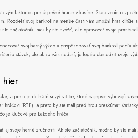
ľúčovým faktorom pre úspešné hranie v kasíne. Stanovenie rozpočtu
m. Rozdeliť svoj bankroll na menšie časti vám umožní hrať dlhšie a m
 ste začiatočník, mali by ste zvážiť, ako spravovať svoje prostried
hodnocovať svoj herný výkon a prispôsobovať svoj bankroll podľa a
ýšenie stávok, ale ak sa vám nedarí, je lepšie obmedziť svoje výda
 hier
aké, a preto je dôležité si vybrať tie, ktoré najlepšie vyhovujú va
ť hráčovi (RTP), a preto by ste mali pred hrou preskúmať štatistik
 čo je kľúčové pre každého hráča.
ť aj svoje herné zručnosti. Ak ste začiatočník, možno by ste mali