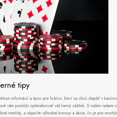
erné tipy
ktrum informácií a tipov pre hráčov, ktorí sa chcú zlepšiť v kasí
oré vám pomôžu optimalizovať váš herný zážitok. S našimi radami ná
tobné metódy, a objavíte výhodné bonusy a akcie, čo je pre mnohý