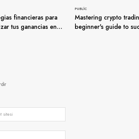
PUBLIC
egias financieras para
Mastering crypto tradi
zar tus ganancias en
beginner's guide to su
go con balloon
rdir