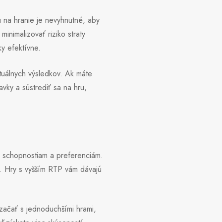
 na hranie je nevyhnutné, aby
inimalizovať riziko straty
ky efektívne.
ktuálnych výsledkov. Ak máte
vky a sústrediť sa na hru,
šim schopnostiam a preferenciám.
y. Hry s vyšším RTP vám dávajú
 začať s jednoduchšími hrami,