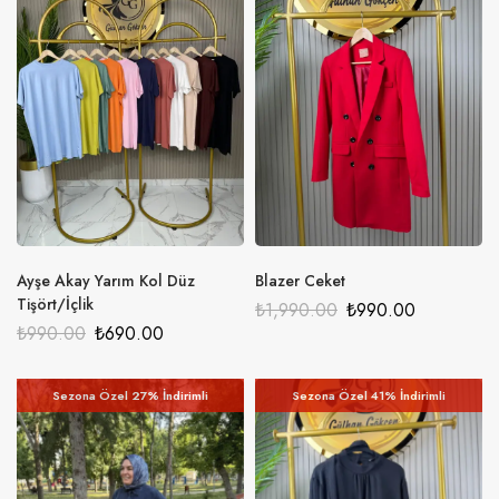
Ayşe Akay Yarım Kol Düz
Blazer Ceket
Tişört/İçlik
₺
1,990.00
₺
990.00
₺
990.00
₺
690.00
Sezona Özel 27% İndirimli
Sezona Özel 41% İndirimli