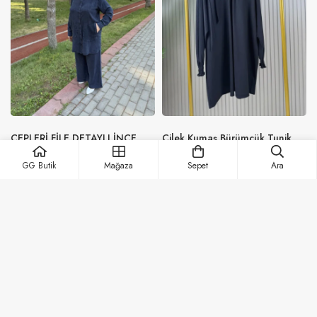
CEPLERİ FİLE DETAYLI İNCE
Çilek Kumaş Bürümcük Tunik
TENSEL 2’Lİ TAKIM
₺
1,690.00
₺
990.00
Sepet
Ara
₺
3,390.00
₺
2,490.00
Sezona Özel 25% İndirimli
Sezona Özel 35% İndirimli