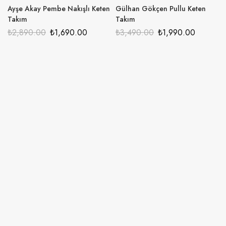
Ayşe Akay Pembe Nakışlı Keten
Gülhan Gökçen Pullu Keten
Takım
Takım
₺
2,890.00
₺
1,690.00
₺
3,490.00
₺
1,990.00