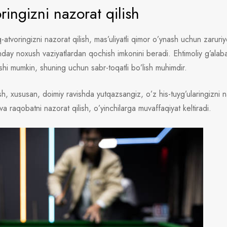
ringizni nazorat qilish
atvoringizni nazorat qilish, mas’uliyatli qimor o’ynash uchun zaruriy
nday noxush vaziyatlardan qochish imkonini beradi. Ehtimoliy g’alaba
ishi mumkin, shuning uchun sabr-toqatli bo’lish muhimdir.
sh, xususan, doimiy ravishda yutqazsangiz, o’z his-tuyg’ularingizni 
 raqobatni nazorat qilish, o’yinchilarga muvaffaqiyat keltiradi.