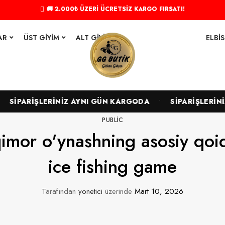
🚚 2.000₺ ÜZERİ ÜCRETSİZ KARGO FIRSATI!
AR
ÜST GIYIM
ALT GIYIM
ELBIS
•
SİPARİŞLERİNİZ AYNI GÜN KARGODA
SİPARİŞLERİNİZ
PUBLIC
 qimor o'ynashning asosiy qoi
ice fishing game
Tarafından
yonetici
üzerinde
Mart 10, 2026