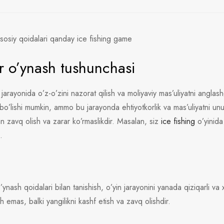
asosiy qoidalari qanday ice fishing game
or o’ynash tushunchasi
n jarayonida o’z-o’zini nazorat qilish va moliyaviy mas’uliyatni angla
 bo’lishi mumkin, ammo bu jarayonda ehtiyotkorlik va mas’uliyatni unu
n zavq olish va zarar ko’rmaslikdir. Masalan, siz
ice fishing
o’yinida 
.
’ynash qoidalari bilan tanishish, o’yin jarayonini yanada qiziqarli va
 emas, balki yangilikni kashf etish va zavq olishdir.