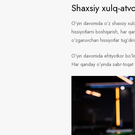
Shaxsiy xulq-atvo
O’yin davomida o’z shaxsiy xulq-
hissiyotlarni boshqarish, har qa
o’zgaruvchan hissiyotlar tug’dir
O’yin davomida ehtiyotkor bo’li
Har qanday o’yinda sabr-toqat va