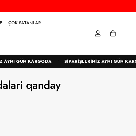
E
ÇOK SATANLAR
•
 AYNI GÜN KARGODA
SİPARİŞLERİNİZ AYNI GÜN KARG
dalari qanday