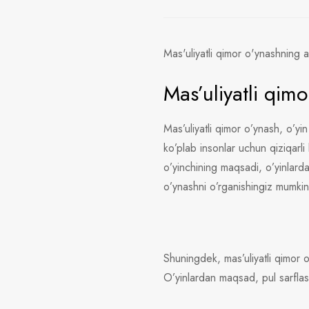
Mas'uliyatli qimor o'ynashning 
Mas’uliyatli qim
Mas’uliyatli qimor o’ynash, o’yi
ko’plab insonlar uchun qiziqarli
o’yinchining maqsadi, o’yinlarda
o’ynashni o’rganishingiz mumkin
Shuningdek, mas’uliyatli qimor o
O’yinlardan maqsad, pul sarflash