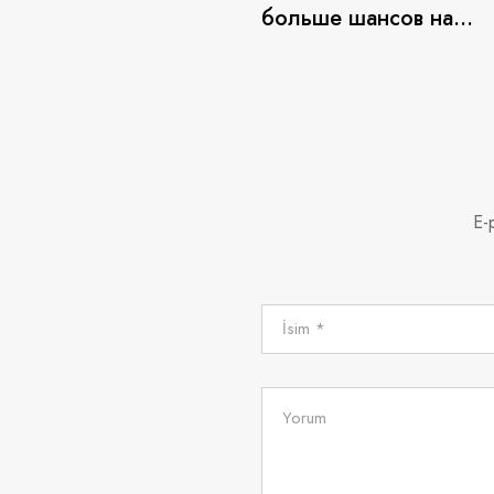
больше шансов на
выигрыш в азартных иг
онайн казино
E-