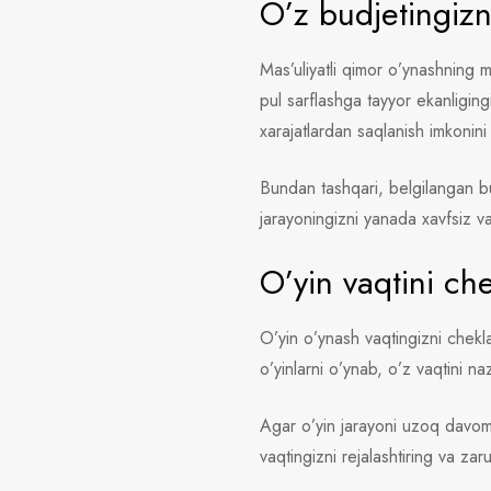
O’z budjetingizn
Mas’uliyatli qimor o’ynashning mu
pul sarflashga tayyor ekanligin
xarajatlardan saqlanish imkonini
Bundan tashqari, belgilangan bu
jarayoningizni yanada xavfsiz va
O’yin vaqtini ch
O’yin o’ynash vaqtingizni chekl
o’yinlarni o’ynab, o’z vaqtini naz
Agar o’yin jarayoni uzoq davom 
vaqtingizni rejalashtiring va zar