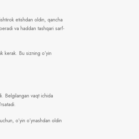
 ishtirok etishdan oldin, qancha
 beradi va haddan tashqari sarf-
ik kerak. Bu sizning o’yin
i. Belgilangan vaqt ichida
’rsatadi.
 uchun, o’yin o’ynashdan oldin