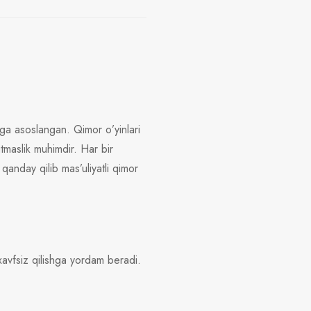
shga asoslangan. Qimor o’yinlari
tmaslik muhimdir. Har bir
qanday qilib mas’uliyatli qimor
 xavfsiz qilishga yordam beradi.