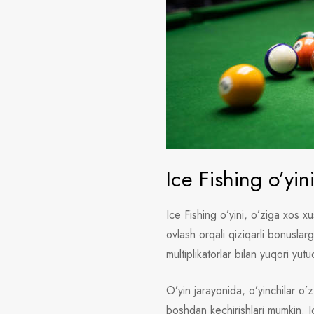
Ice Fishing o’yin
Ice Fishing o’yini, o’ziga xos xus
ovlash orqali qiziqarli bonuslar
multiplikatorlar bilan yuqori yut
O’yin jarayonida, o’yinchilar o’z
boshdan kechirishlari mumkin. Ic