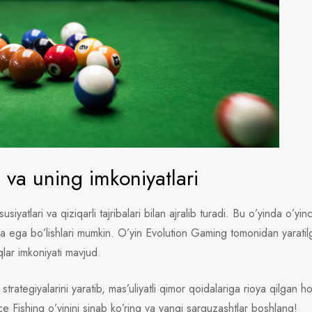
i va uning imkoniyatlari
usiyatlari va qiziqarli tajribalari bilan ajralib turadi. Bu o’yinda o’yin
ga ega bo’lishlari mumkin. O’yin Evolution Gaming tomonidan yaratilg
uqlar imkoniyati mavjud.
 strategiyalarini yaratib, mas’uliyatli qimor qoidalariga rioya qilgan h
e Fishing o’yinini sinab ko’ring va yangi sarguzashtlar boshlang!