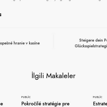
Steigere dein Po
úspešné hranie v kasíne
Glücksspielstrate
İlgili Makaleler
PUBLIC
PUBLIC
де
Pokročilé stratégie pre
Estrat