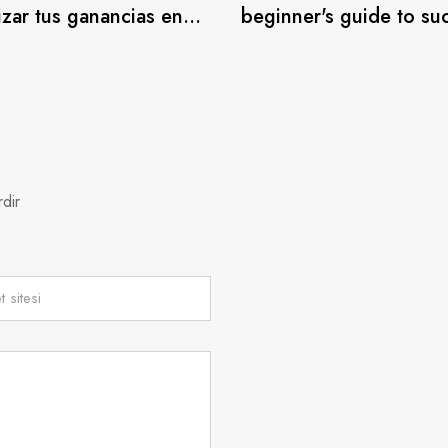
zar tus ganancias en
beginner's guide to su
go con balloon
rdir