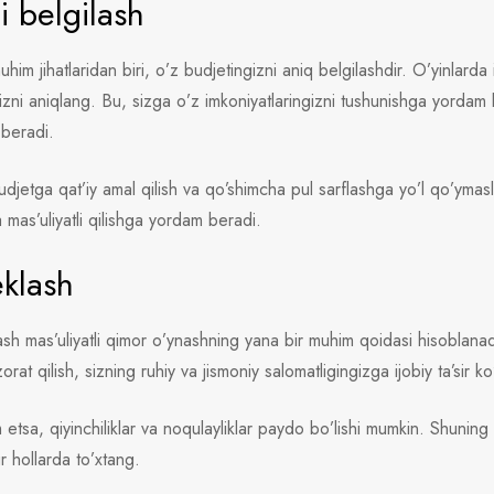
i belgilash
him jihatlaridan biri, o’z budjetingizni aniq belgilashdir. O’yinlarda
gizni aniqlang. Bu, sizga o’z imkoniyatlaringizni tushunishga yordam
 beradi.
djetga qat’iy amal qilish va qo’shimcha pul sarflashga yo’l qo’ymasl
 mas’uliyatli qilishga yordam beradi.
eklash
ash mas’uliyatli qimor o’ynashning yana bir muhim qoidasi hisoblanad
orat qilish, sizning ruhiy va jismoniy salomatligingizga ijobiy ta’sir ko
etsa, qiyinchiliklar va noqulayliklar paydo bo’lishi mumkin. Shuning
ur hollarda to’xtang.