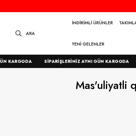
İNDIRIMLI ÜRÜNLER
TAKIML
ARA
YENI GELENLER
•
•
ÜN KARGODA
SİPARİŞLERİNİZ AYNI GÜN KARGODA
Mas'uliyatli