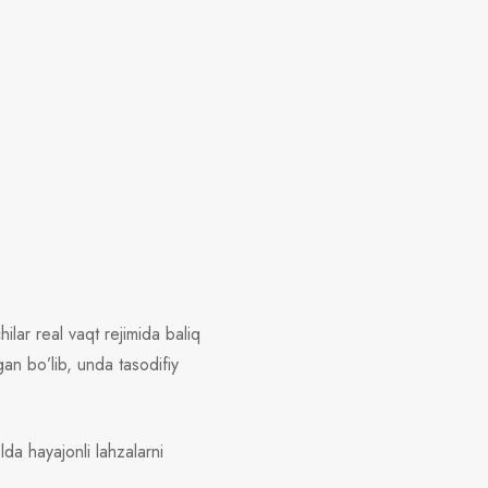
chilar real vaqt rejimida baliq
an bo’lib, unda tasodifiy
olda hayajonli lahzalarni