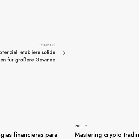
SONRAKI
tenzial: etabliere solide
gien für größere Gewinne
PUBLIC
egias financieras para
Mastering crypto tradi