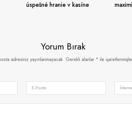
úspešné hranie v kasíne
maximi
рах с
el jue
Yorum Bırak
posta adresiniz yayınlanmayacak.
Gerekli alanlar
*
ile işaretlenmişle