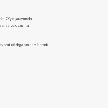
dir. O’yin jarayonida
lar va yutqazishlar
nazorat qilishga yordam beradi.