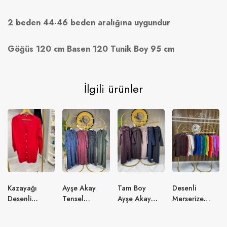
2 beden 44-46 beden aralığına uygundur
Göğüs 120 cm Basen 120 Tunik Boy 95 cm
İlgili ürünler
Kazayağı
Ayşe Akay
Tam Boy
Desenli
Desenli
Tensel
Ayşe Akay
Merserize
Merserize
Yakalı Elbise
Astarlı Kap
Tunik
Hırka