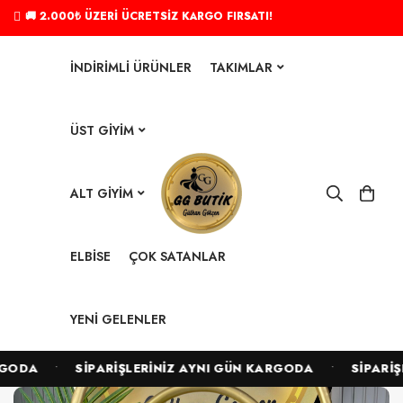
🚚 2.000₺ ÜZERİ ÜCRETSİZ KARGO FIRSATI!
İNDIRIMLI ÜRÜNLER
TAKIMLAR
ÜST GIYIM
ALT GIYIM
ELBISE
ÇOK SATANLAR
YENI GELENLER
•
•
ODA
SİPARİŞLERİNİZ AYNI GÜN KARGODA
SİPARİŞLE