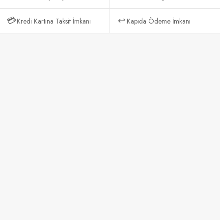
💳
↩️
Kredi Kartına Taksit İmkanı
Kapıda Ödeme İmkanı