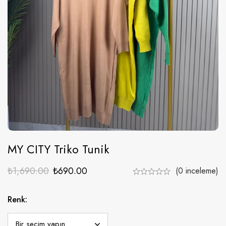
MY CITY Triko Tunik
₺
1,690.00
₺
690.00
(0 inceleme)
Renk: