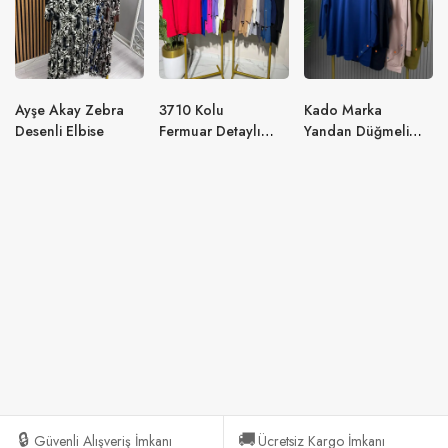
Ayşe Akay Zebra
3710 Kolu
Kado Marka
Desenli Elbise
Fermuar Detaylı
Yandan Düğmeli
Merserize Tunik
Tunik Modeli
🔒
🚚
Güvenli Alışveriş İmkanı
Ücretsiz Kargo İmkanı