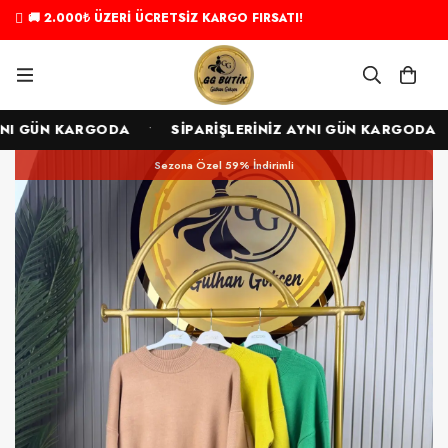
🚚 2.000₺ ÜZERİ ÜCRETSİZ KARGO FIRSATI!
•
•
NI GÜN KARGODA
SİPARİŞLERİNİZ AYNI GÜN KARGODA
Sezona Özel 59% İndirimli