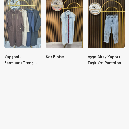
Kapşonlu
Kot Elbise
Ayşe Akay Yaprak
Fermuarlı Trenç
Taşlı Kot Pantolon
Kaban