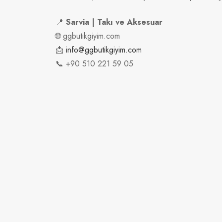
📍
Sarvia | Takı ve Aksesuar
🌐 ggbutikgiyim.com
📩
info@ggbutikgiyim.com
📞 +90 510 221 59 05
🔒
🚚
Güvenli Alışveriş İmkanı
Ücrets