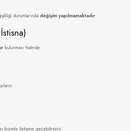
işikliği durumlarında
değişim yapılmamaktadır
.
stisna)
ur
bulunması halinde:
ılanır.
n bizimle iletişime geçebilirsiniz: