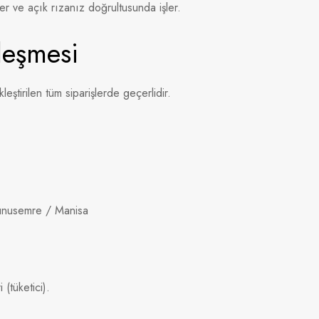
kler ve açık rızanız doğrultusunda işler.
leşmesi
ştirilen tüm siparişlerde geçerlidir.
unusemre / Manisa
(tüketici).