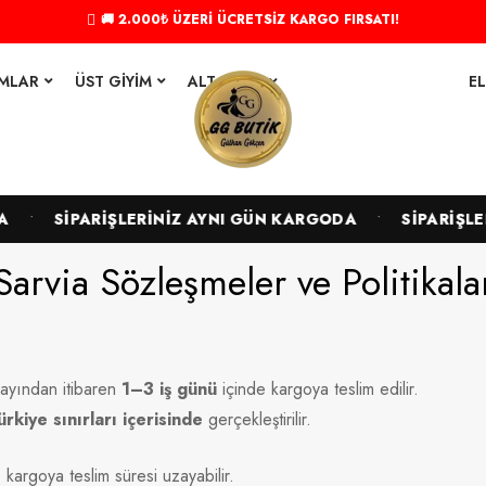
🚚 2.000₺ ÜZERİ ÜCRETSİZ KARGO FIRSATI!
IMLAR
ÜST GIYIM
ALT GIYIM
EL
•
•
SİPARİŞLERİNİZ AYNI GÜN KARGODA
SİPARİŞLER
Sarvia Sözleşmeler ve Politikala
nayından itibaren
1–3 iş günü
içinde kargoya teslim edilir.
ürkiye sınırları içerisinde
gerçekleştirilir.
kargoya teslim süresi uzayabilir.