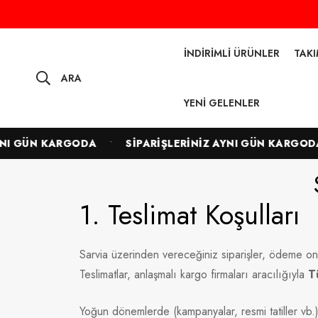
İNDIRIMLI ÜRÜNLER
TAK
ARA
YENI GELENLER
•
NI GÜN KARGODA
SİPARİŞLERİNİZ AYNI GÜN KARGODA
1. Teslimat Koşulları
Sarvia üzerinden vereceğiniz siparişler, ödeme o
Teslimatlar, anlaşmalı kargo firmaları aracılığıyla
T
Yoğun dönemlerde (kampanyalar, resmi tatiller vb.) 