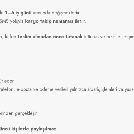
kle
1–5 iş günü
arasında değişmektedir.
a SMS yoluyla
kargo takip numarası
iletilir.
a, lütfen
teslim almadan önce tutanak
tutturun ve bizimle iletişi
hüt eder.
efon, e-posta ve ödeme verileri yalnızca sipariş işlemleri ve yasal ge
erinden gerçekleşir.
üncü kişilerle paylaşılmaz
.