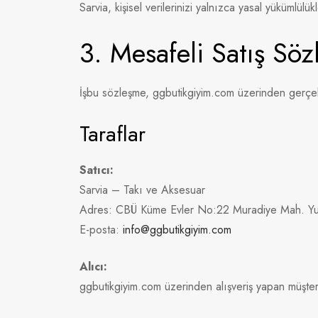
Sarvia, kişisel verilerinizi yalnızca yasal yükümlülü
3. Mesafeli Satış Söz
İşbu sözleşme, ggbutikgiyim.com üzerinden gerçekle
Taraflar
Satıcı:
Sarvia – Takı ve Aksesuar
Adres: CBÜ Küme Evler No:22 Muradiye Mah. Y
E-posta:
info@ggbutikgiyim.com
Alıcı:
ggbutikgiyim.com üzerinden alışveriş yapan müşteri 