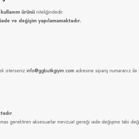
l kullanım ürünü
niteliğindedir.
i iade ve değişim yapılamamaktadır.
ek isterseniz
info@ggbutikgiyim.com
adresine sipariş numaranız ile 
tadır
.
 temas gerektiren aksesuarlar mevzuat gereği iade-değişime tabi deği